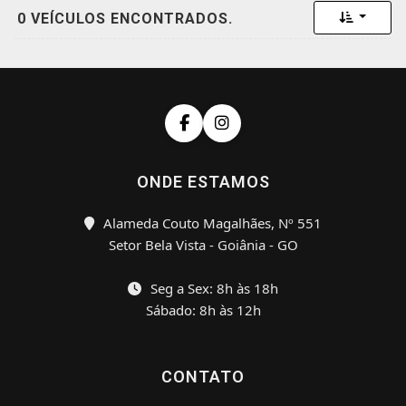
Toggle 
0 VEÍCULOS ENCONTRADOS.
ONDE ESTAMOS
Alameda Couto Magalhães, Nº 551
Setor Bela Vista - Goiânia - GO
Seg a Sex: 8h às 18h
Sábado: 8h às 12h
CONTATO