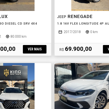
LUX
RENEGADE
JEEP
BO DIESEL CD SRV 4X4
1.8 16V FLEX LONGITUDE 4P 
2017/2018
0 km
2
80.000 km
900,00
69.900,00
VER MAIS
R$