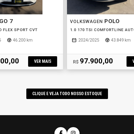
GO 7
POLO
VOLKSWAGEN
BO FLEX SPORT CVT
1.0 170 TSI COMFORTLINE AU
5
46.200 km
2024/2025
43.849 km
900,00
97.900,00
VER MAIS
R$
CLIQUE E VEJA TODO NOSSO ESTOQUE