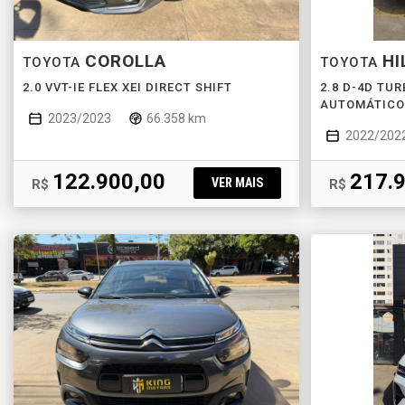
COROLLA
HI
TOYOTA
TOYOTA
2.0 VVT-IE FLEX XEI DIRECT SHIFT
2.8 D-4D TUR
AUTOMÁTICO
2023/2023
66.358 km
2022/202
122.900,00
217.
VER MAIS
R$
R$