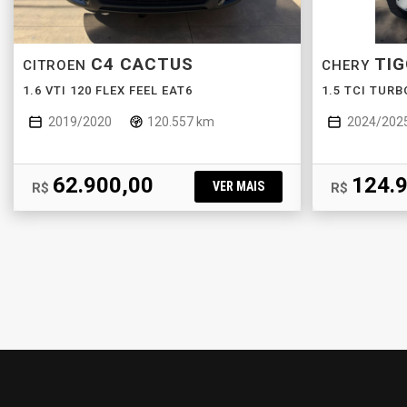
C4 CACTUS
TIG
CITROEN
CHERY
1.6 VTI 120 FLEX FEEL EAT6
1.5 TCI TUR
2019/2020
120.557 km
2024/202
62.900,00
124.
VER MAIS
R$
R$