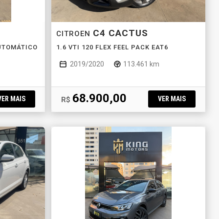
C4 CACTUS
CITROEN
AUTOMÁTICO
1.6 VTI 120 FLEX FEEL PACK EAT6
2019/2020
113.461 km
68.900,00
VER MAIS
VER MAIS
R$