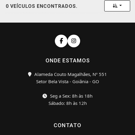
Toggle 
0 VEÍCULOS ENCONTRADOS.
ONDE ESTAMOS
Alameda Couto Magalhães, Nº 551
Setor Bela Vista - Goiânia - GO
Seg a Sex: 8h às 18h
Sábado: 8h às 12h
CONTATO