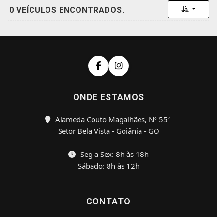
Toggle 
0 VEÍCULOS ENCONTRADOS.
ONDE ESTAMOS
Alameda Couto Magalhães, Nº 551
Setor Bela Vista - Goiânia - GO
Seg a Sex: 8h às 18h
Sábado: 8h às 12h
CONTATO