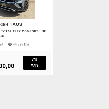
TAOS
AGEN
SI TOTAL FLEX COMFORTLINE
CO
24
44.829 km
VER
00,00
MAIS